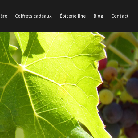
ière
Coffrets cadeaux
Épicerie fine
Blog
Contact