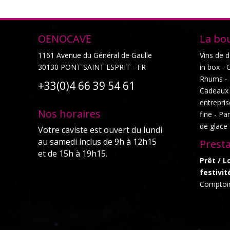
OENOCAVE
La bo
1161 Avenue du Général de Gaulle
Vins de 
30130 PONT SAINT ESPRIT - FR
in box -
Rhums - 
+33(0)4 66 39 54 61
Cadeaux p
entrepris
Nos horaires
fine - Pa
de glace 
Votre caviste est ouvert du lundi
au samedi inclus de 9h à 12h15
Prest
et de 15h à 19h15.
Prêt / L
festivit
Comptoirs