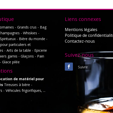
utique
Liens connexes
domaines - Grands crus - Bag
Mentions légales
 Champagnes - Whiskies -
Politique de confidentialit
Spiritueux - Bière du monde -
Contactez-nous
our particuliers et
es - Arts de la table - Epicerie
Suivez-nous
niers garnis - Glaçons - Pain
- Glace pilée
Suivre
ations
ocation de matériel pour
és
Tireuses à bière -
 - Véhicules frigorifiques, ...